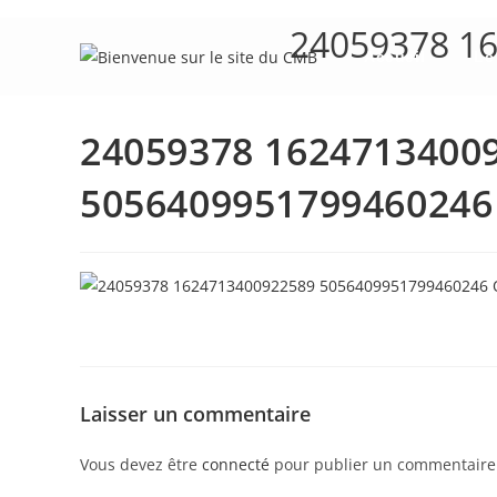
Skip
24059378 1
to
Accueil
Le
content
24059378 1624713400
5056409951799460246
Laisser un commentaire
Vous devez être
connecté
pour publier un commentaire