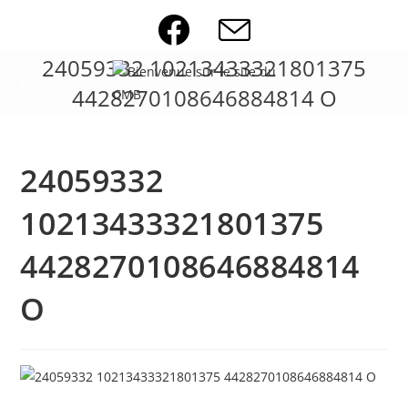
Skip
to
content
24059332 10213433321801375
4428270108646884814 O
24059332
10213433321801375
4428270108646884814
O