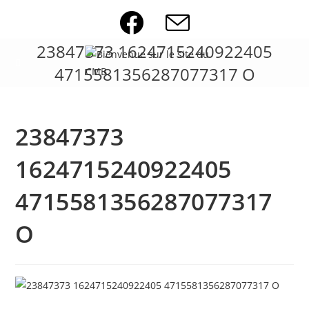
Skip
to
content
23847373 1624715240922405
4715581356287077317 O
23847373
1624715240922405
4715581356287077317
O