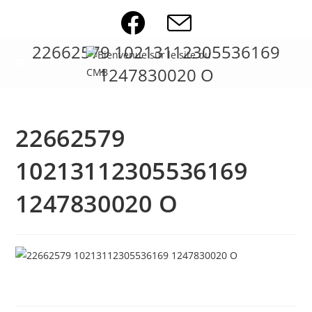
Skip
to
content
22662579 10213112305536169
1247830020 O
22662579
10213112305536169
1247830020 O