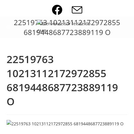
Skip
to
content
22519763 10213112172972855
6819448687723889119 O
22519763
10213112172972855
6819448687723889119
O