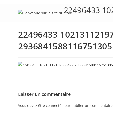
Skip
22496433 10
to
Accueil
Le
content
22496433 1021311219
2936841588116751305
Laisser un commentaire
Vous devez être
connecté
pour publier un commentaire