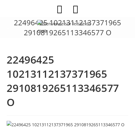
Skip
to
content
22496425 10213112137371965
2910819265113346577 O
22496425
10213112137371965
2910819265113346577
O