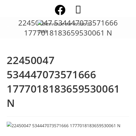
Skip
to
content
22450047 534447073571666
1777018183659530061 N
22450047
534447073571666
1777018183659530061
N