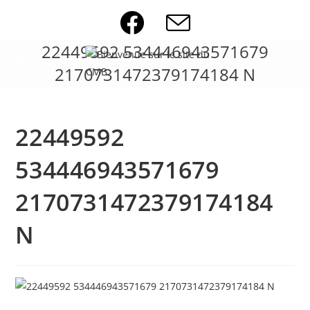
Skip
to
content
22449592 534446943571679
2170731472379174184 N
22449592
534446943571679
2170731472379174184
N