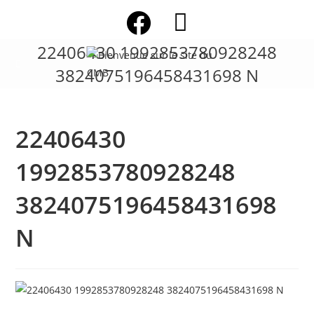
Skip
to
content
22406430 1992853780928248
3824075196458431698 N
22406430
1992853780928248
3824075196458431698
N