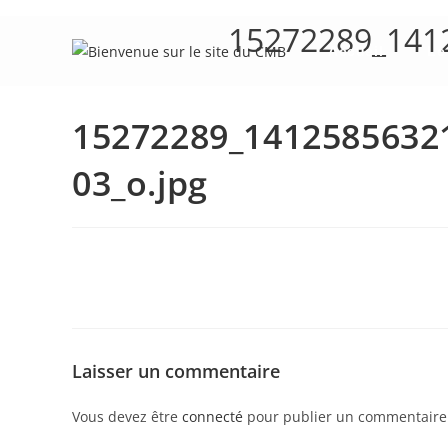
Skip
15272289_141
to
Accueil
Le
content
15272289_1412585632
03_o.jpg
Laisser un commentaire
Vous devez être
connecté
pour publier un commentaire