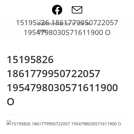
Skip
to
content
15195826 1861779950722057
1954798030571611900 O
15195826
1861779950722057
1954798030571611900
O