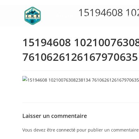
Skip
15194608 10
to
Accueil
Le Club
Rasse
content
15194608 1021007630
7610626126167970635
Laisser un commentaire
Vous devez être
connecté
pour publier un commentaire