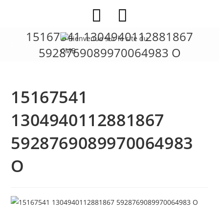
Skip
to
content
15167541 1304940112881867
5928769089970064983 O
15167541
1304940112881867
5928769089970064983
O