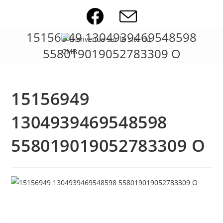
Skip
to
content
15156949 1304939469548598
558019019052783309 O
15156949
1304939469548598
558019019052783309 O