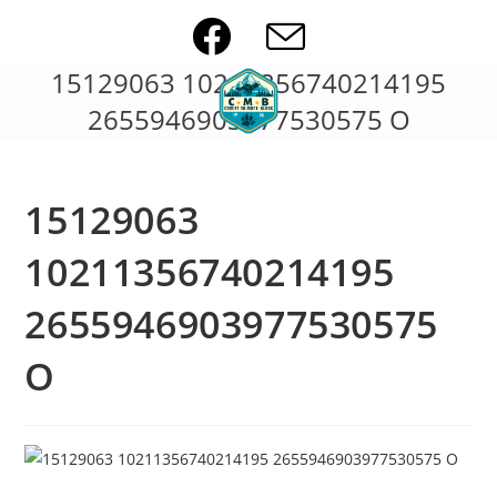
Skip
to
content
15129063 10211356740214195
2655946903977530575 O
15129063
10211356740214195
2655946903977530575
O