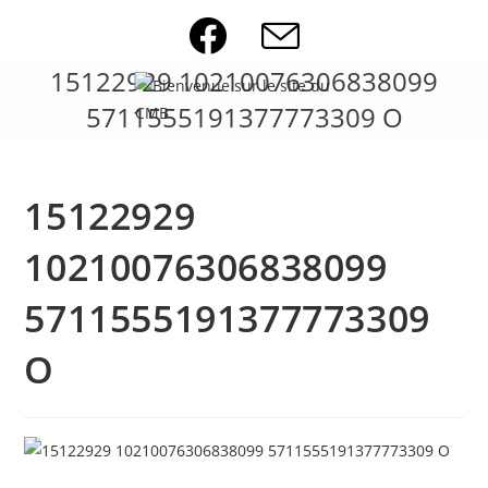
Skip
to
content
15122929 10210076306838099
5711555191377773309 O
15122929
10210076306838099
5711555191377773309
O