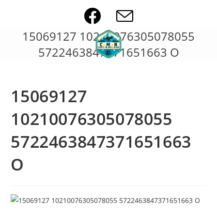
Skip
to
content
15069127 10210076305078055
5722463847371651663 O
15069127
10210076305078055
5722463847371651663
O