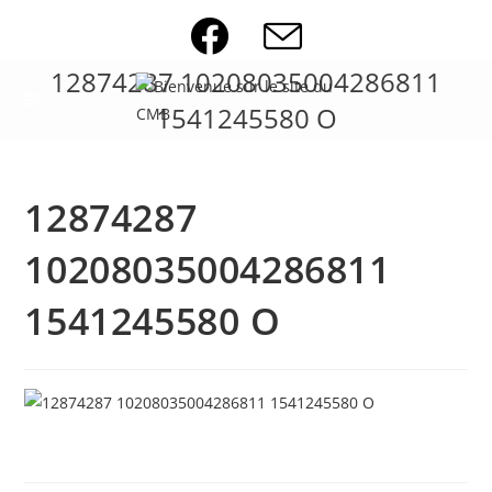
Skip
to
content
12874287 10208035004286811
1541245580 O
12874287
10208035004286811
1541245580 O