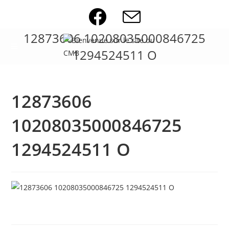
Skip
to
content
12873606 10208035000846725
1294524511 O
12873606
10208035000846725
1294524511 O