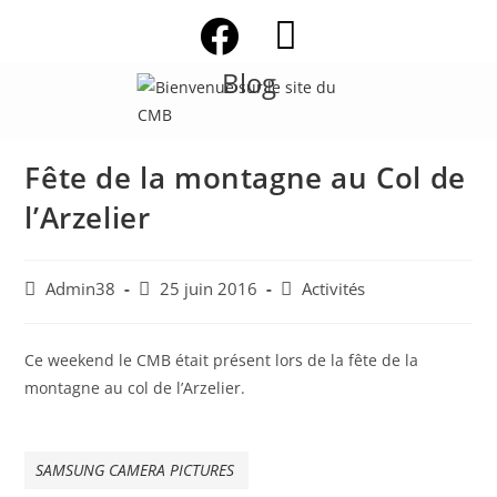
Skip
to
content
Blog
Fête de la montagne au Col de
l’Arzelier
Auteur/autrice
Publication
Post
Admin38
25 juin 2016
Activités
de
publiée :
category:
la
publication :
Ce weekend le CMB était présent lors de la fête de la
montagne au col de l’Arzelier.
SAMSUNG CAMERA PICTURES