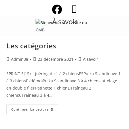
Skip
to
content
À savoir
Les catégories
Auteur/autrice
Publication
Post
Admin38
23 décembre 2021
À savoir
de
publiée :
category:
la
SPRINT SJ1Ski -joëring de 1 à 2 chiensPSPulka Scandinave 1
publication :
à 3 chiensP (démo)Pulka Scandinave 3 à 4 chiens attelage
en double filePPatinette 1 chienDTraîneau 2
chiensCTraîneau 3 à 4…
Les
Continuer La Lecture
Catégories