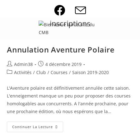
Skip
to
content
inscriptions
Annulation Aventure Polaire
Auteur/autrice
Publication
Admin38
4 décembre 2019
de
publiée :
Post
Activités
/
Club
/
Courses
/
Saison 2019-2020
la
category:
publication :
L'Aventure polaire est définitivement annulée cette saison.
L'enneigement manque un peu pour proposer des courses
homologables aux concurrents. A l'année prochaine, pour
une prochaine édition, où nous espérons que la…
Annulation
Continuer La Lecture
Aventure
Polaire